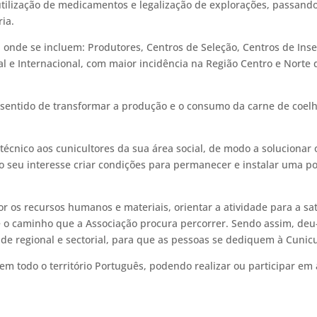
/utilização de medicamentos e legalização de explorações, passan
ia.
, onde se incluem: Produtores, Centros de Seleção, Centros de Inse
onal e Internacional, com maior incidência na Região Centro e Norte
 sentido de transformar a produção e o consumo da carne de coel
técnico aos cunicultores da sua área social, de modo a soluciona
o seu interesse criar condições para permanecer e instalar uma 
or os recursos humanos e materiais, orientar a atividade para a sa
r, é o caminho que a Associação procura percorrer. Sendo assim, d
e regional e sectorial, para que as pessoas se dediquem à Cunicul
em todo o território Português, podendo realizar ou participar e