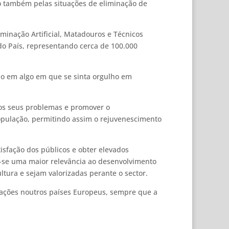
do também pelas situações de eliminação de
minação Artificial, Matadouros e Técnicos
 do País, representando cerca de 100.000
ho em algo em que se sinta orgulho em
r os seus problemas e promover o
população, permitindo assim o rejuvenescimento
tisfação dos públicos e obter elevados
eu-se uma maior relevância ao desenvolvimento
tura e sejam valorizadas perante o sector.
m ações noutros países Europeus, sempre que a