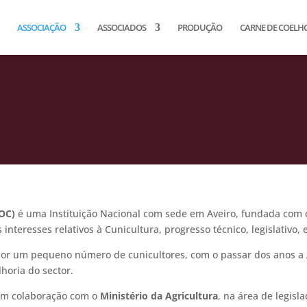
ASSOCIAÇÃO
ASSOCIADOS
PRODUÇÃO
CARNE DE COELH
OC)
é uma Instituição Nacional com sede em Aveiro, fundada com o
teresses relativos à Cunicultura, progresso técnico, legislativo, 
por um pequeno número de cunicultores, com o passar dos anos a
horia do sector.
 em colaboração com o
Ministério da Agricultura
, na área de legisl