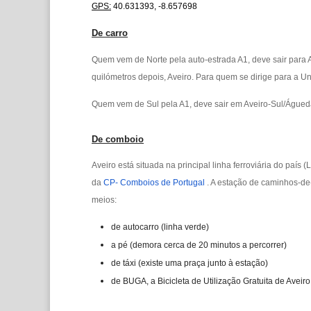
GPS:
40.631393, -8.657698
De carro
Quem vem de Norte pela auto-estrada A1, deve sair para A
quilómetros depois, Aveiro. Para quem se dirige para a Un
Quem vem de Sul pela A1, deve sair em Aveiro-Sul/Águed
De comboio
Aveiro está situada na principal linha ferroviária do país
da
CP- Comboios de Portugal
. A estação de caminhos-de
meios:
de autocarro (linha verde)
a pé (demora cerca de 20 minutos a percorrer)
de táxi (existe uma praça junto à estação)
de BUGA, a Bicicleta de Utilização Gratuita de Aveiro