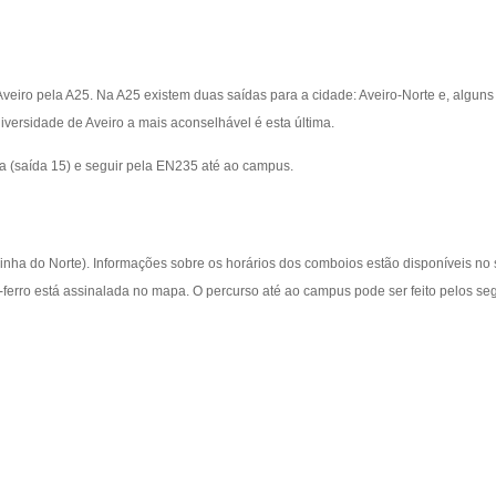
veiro pela A25. Na A25 existem duas saídas para a cidade: Aveiro-Norte e, alguns
iversidade de Aveiro a mais aconselhável é esta última.
a (saída 15) e seguir pela EN235 até ao campus.
 (Linha do Norte). Informações sobre os horários dos comboios estão disponíveis no 
-ferro está assinalada no mapa. O percurso até ao campus pode ser feito pelos se